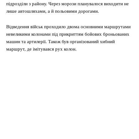
підрозділи з району. Через морози планувалося виходити не
лише автошляхами, а й польовими дорогами.
Відведення військ проходило двома основними маршрутами
невеликими колонами під прикриттям бойових броньованих
машин та артилерії. Також був організований хибний
маршрут, де імітувався рух колон.