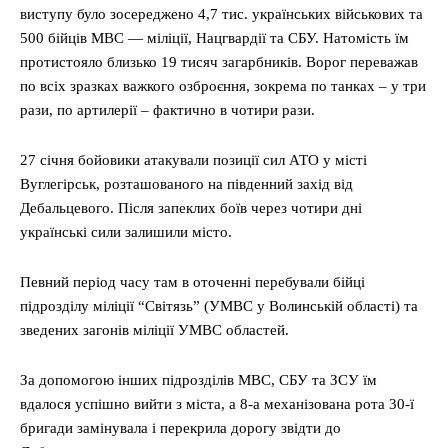
виступу було зосереджено 4,7 тис. українських військових та
500 бійців МВС — міліції, Нацгвардії та СБУ. Натомість їм
протистояло близько 19 тисяч загарбників. Ворог переважав
по всіх зразках важкого озброєння, зокрема по танках – у три
рази, по артилерії – фактично в чотири рази.
27 січня бойовики атакували позиції сил АТО у місті
Вуглегірськ, розташованого на південний захід від
Дебальцевого. Після запеклих боїв через чотири дні
українські сили залишили місто.
Певний період часу там в оточенні перебували бійці
підрозділу міліції “Світязь” (УМВС у Волинській області) та
зведених загонів міліції УМВС областей.
За допомогою інших підрозділів МВС, СБУ та ЗСУ їм
вдалося успішно вийти з міста, а 8-а механізована рота 30-ї
бригади замінувала і перекрила дорогу звідти до