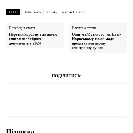
ТЕГИ
Debaltsevo
military
war in Ukraine
Попередня стаття
Наступна стаття
Перетин кордону з дитиною:
Одяг майбутнього: на Нью-
список необхідних
Йоркському тижні моди
документів у 2024
представили першу
електронну сукню
ПОДІЛИТИСЬ:
Підписка