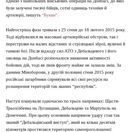
однією з найбільших військових операцій на Донбасі, до якої
були залучені тисячі бійців, сотні одиниць техніки й
артилерії, пишуть
“Букви”.
Найгостріша фаза тривала з 25 січня до 18 лютого 2015 року.
Тоді відбувалися як масовані артилерійські обстріли, так і
перестрілки на малих відстанях зі стрілецької зброї, вуличні й
танкові бої. Після відходу сил АТО з Дебальцевого і його
околиць на Донбасі розпочалося зниження активності
бойових дій, тоді як лінія фронту майже не зазнала змін. За
даними Міноборони, у другій половині січня 2015 року
російські загарбники спрмяували всі свої ресурси на
розширення територій так званих “республік”.
Наступ планували одночасно по трьох напрямках: Щастя-
Трьохізбенка на Луганщині, Дебальцеве та Маріуполь на
Донеччині. При цьому основним напрямом удару став так
званий “Дебальцівський виступ”, який на кілька десятків
кілометрів простягався територією самопроголошеної