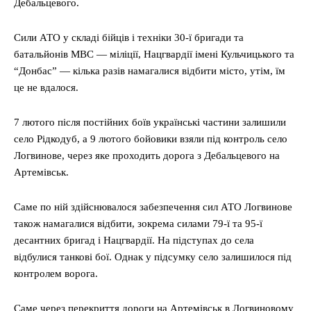
Дебальцевого.
Сили АТО у складі бійців і техніки 30-ї бригади та
батальйонів МВС — міліції, Нацгвардії імені Кульчицького та
“Донбас” — кілька разів намагалися відбити місто, утім, їм
це не вдалося.
7 лютого після постійних боїв українські частини залишили
село Рідкодуб, а 9 лютого бойовики взяли під контроль село
Логвинове, через яке проходить дорога з Дебальцевого на
Артемівськ.
Саме по ній здійснювалося забезпечення сил АТО Логвинове
також намагалися відбити, зокрема силами 79-ї та 95-ї
десантних бригад і Нацгвардії. На підступах до села
відбулися танкові бої. Однак у підсумку село залишилося під
контролем ворога.
Саме через перекриття дороги на Артемівськ в Логвиновому