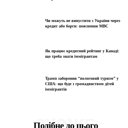
Чи можуть не випустити з України через
кредит або борги: пояснення МВС
Як працює кредитний рейтинг у Канаді:
що треба знати іммігрантам
Трамп заборонив “пологовий туризм” у
США: що буде з громадянством дітей
іммігрантів
СХОЖЕ
Подібне до цього