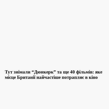
Тут знімали “Дюнкерк” та ще 40 фільмів: яке
місце Британії найчастіше потрапляє в кіно