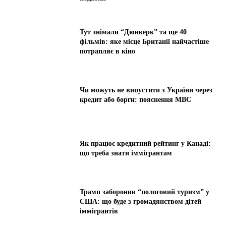
Тут знімали “Дюнкерк” та ще 40
фільмів: яке місце Британії найчастіше
потрапляє в кіно
Чи можуть не випустити з України через
кредит або борги: пояснення МВС
Як працює кредитний рейтинг у Канаді:
що треба знати іммігрантам
Трамп заборонив “пологовий туризм” у
США: що буде з громадянством дітей
іммігрантів