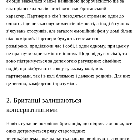
емоцій вважалася майже найвищою доброчесністю ще за
вікторіанських часів і досі визначає британський
характер. Партнери в сім’ї поводяться стримано один до
одного, і це не скасовує моментів ніжності, а іноді й гучних
з’ясувань стосунків, але загалом емоційний фон у домі більш
ніж помірний. Партнери будують своє життя
розмірено, приділяючи час і собі, і один одному, при цьому
не прагнучи одне замінити іншим. Щодо відчуття сім’ї, то
воно підтримується за допомогою регулярних сімейних
подій, що відбуваються як у вузькому колі, між
партнерами, так і в колі близьких і далеких родичів. Для них
це звично, комфортно і зрозуміло.
2. Британці залишаються
консервативними
Навіть сучасне покоління британців, що підриває основи, все
одно дотримується ряду старомодних
звичок.Зокрема, значна частка пар, які вирішують створити