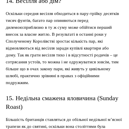
14. Весілля або дім?
Оскільки середня весілля обходиться в пару-трійку десятків
тисяч фунтів, багато пар опиняються перед
дилемою:приблизно в ту ж суму може обійтися перший
внесок за власне житло. В результаті в останні роки у
Сполученому Королівстві зростає кількість пар, які
відмовляються від весілля заради купівлі квартири або
дому. Так як грати весілля тихо і в відсутності родичів – це
сотрясання устоїв, то можна і не одружуватися зовсім, тим
більше що в очах закону пари, які живуть у цивільному
шлюбі, практично зрівняні в правах з офіційними
подружжям.
15. Недільна смажена яловичина (Sunday
Roast)
Більшість британців ставляться до обільної недільної м’ясної
трапези як до святині, оскільки вона століттями була