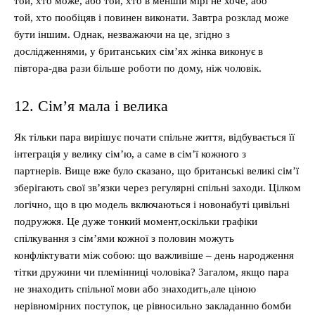
той, хто може, або той, хто в меншій мірі не хоче, або
той, хто пообіцяв і повинен виконати. Завтра розклад може
бути іншим. Однак, незважаючи на це, згідно з
дослідженнями, у британських сім’ях жінка виконує в
півтора-два рази більше роботи по дому, ніж чоловік.
12. Сім’я мала і велика
Як тільки пара вирішує почати спільне життя, відбувається її
інтеграція у велику сім’ю, а саме в сім’ї кожного з
партнерів. Вище вже було сказано, що британські великі сім’ї
зберігають свої зв’язки через регулярні спільні заходи. Цілком
логічно, що в цю модель включаються і новонабуті цивільні
подружжя. Це дуже тонкий момент,оскільки графіки
спілкування з сім’ями кожної з половин можуть
конфліктувати між собою: що важливіше – день народження
тітки дружини чи племінниці чоловіка? Загалом, якщо пара
не знаходить спільної мови або знаходить,але ціною
нерівномірних поступок, це рівносильно закладанню бомби