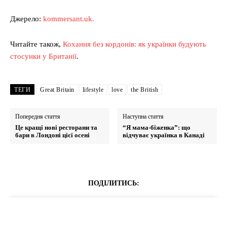
Джерело:
kommersant.uk.
Читайте також,
Кохання без кордонів: як українки будують
стосунки у Британії
.
ТЕГИ
Great Britain
lifestyle
love
the British
Попередня стаття
Наступна стаття
Це кращі нові ресторани та
“Я мама-біженка”: що
бари в Лондоні цієї осені
відчуває українка в Канаді
ПОДІЛИТИСЬ: