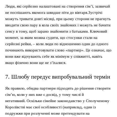
Люди, які серйозно налаштовані на створення сім’ї, зазвичай
не поспішають якомога швидше піти до вівтаря.Зустрічі
можуть тривати довгі місяці, при цьому сторони не прагнуть
вводити свою пару в кола своїх знайомих і можуть не бачити
сенсу в тому, щоб зарано знайомити з батьками. Ключовий
момент, за яким можна судити, що стосунки стали на
серйозні рейки, – коли люди по відношенню один до одного
починають використовувати слово «партнер». Це означає, що
вони вже відчувають себе як мінімум у співжитті, навіть
якщо фізично вони ще не з’їхалися.
7. Шлюбу передує випробувальний термін
Як правило, обидва партнери підходять до рішення створити
сім’ю, коли у них вже є досвід, у тому числі й
негативний. Оскільки сімейне законодавство у Сполученому
Королівстві має свої особливості (наприклад, один із
подружжя при розлученні може претендувати на