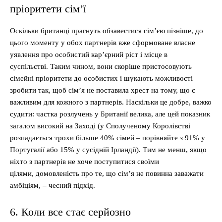
пріоритети сім’ї
Оскільки британці прагнуть обзавестися сім’єю пізніше, до
цього моменту у обох партнерів вже сформоване власне
уявлення про особистий кар’єрний ріст і місце в
суспільстві. Таким чином, вони скоріше пристосовують
сімейні пріоритети до особистих і шукають можливості
зробити так, щоб сім’я не поставила хрест на тому, що є
важливим для кожного з партнерів. Наскільки це добре, важко
судити: частка розлучень у Британії велика, але цей показник
загалом високий на Заході (у Сполученому Королівстві
розпадається трохи більше 40% сімей – порівняйте з 91% у
Португалії або 15% у сусідній Ірландії). Тим не менш, якщо
ніхто з партнерів не хоче поступитися своїми
цілями, домовленість про те, що сім’я не повинна заважати
амбіціям, – чесний підхід.
6. Коли все стає серйозно