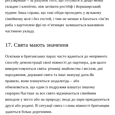
регулярніше – за рахунок того, що готувати її дещо менш
складно і клопітно, ніж затівати ростбіф і йоркширський
пудинг. Інша справа, що такі обіди проходять у вузькому
сімейному колі і без гостей, і тим не менше в багатьох сім’ях
риба з картоплею фрі по п’ятницях залишається важливою
частиною укладу.
17. Свята мають значення
Оскільки в британських парах часто вдаються до непрямого
способу демонстрації своєї ніжності до партнера, для цього
використовуються свята: річниці знайомства і весілля, дні
народження, державні свята та інші значущі дати.Як
правило, вони плануються заздалегідь – або
обмовляється, що один із подружжя влаштує іншому
сюрприз.Частіше за все свято відзначається сімейним
виходом у місто або на природу; іноді до пари приєднуються
друзі або родичі. В ситуації свята і слова ніжності британцям
здаються більш доречними.