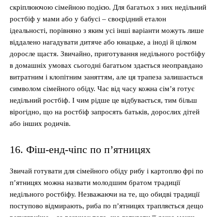
скріплюючою сімейною подією. Для багатьох з них недільний
ростбіф у мами або у бабусі – своєрідний еталон
ідеальності, порівняно з яким усі інші варіанти можуть лише
віддалено нагадувати дитяче або юнацьке, а іноді й цілком
доросле щастя. Звичайно, приготування недільного ростбіфу
в домашніх умовах сьогодні багатьом здається неоправдано
витратним і клопітним заняттям, але ця трапеза залишається
символом сімейного обіду. Час від часу кожна сім’я готує
недільний ростбіф. І чим рідше це відбувається, тим більш
вірогідно, що на ростбіф запросять батьків, дорослих дітей
або інших родичів.
16. Фіш-енд-чіпс по п’ятницях
Звичай готувати для сімейного обіду рибу і картоплю фрі по
п’ятницях можна назвати молодшим братом традиції
недільного ростбіфу. Незважаючи на те, що обидві традиції
поступово відмирають, риба по п’ятницях трапляється дещо