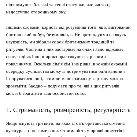
підтримують близькі та теплі стосунки, але часто це
недоступно сторонньому оку.
Іншими словами, користь від розуміння того, як влаштований
британський побут, безумовно, є. Не претендуючи на якусь
науковість, ми зібрали сорок британських традицій та
ритуалів. Частина з них застаріває на очах і явно відживає
своє, тоді як інші широко практикуються різними
поколіннями. Оскільки сім’я сім’ї не рівня, в кожній окремій
осередку суспільства можуть дотримуватися одні канони і
ігноруватися інші, і тим не менш загальну картину можна
зрозуміти. Заодно – подумати про те, які з цих ритуалів
могли б збагатити ваш особистий союз.
1. Стриманість, розміреність, регулярність
Якщо існують три кити, на яких стоїть британська сімейна
культура, то це саме вони. Стриманість у прояві почуттів і