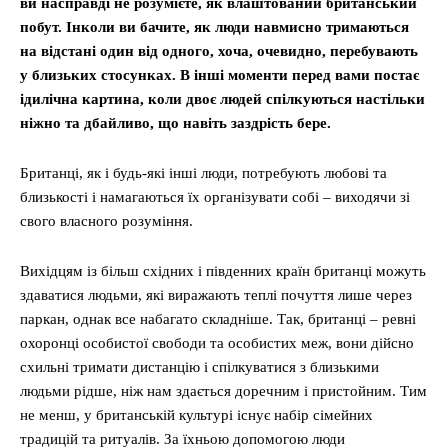
ви насправді не розумієте, як влаштований британський
побут. Інколи ви бачите, як люди навмисно тримаються
на відстані один від одного, хоча, очевидно, перебувають
у близьких стосунках. В інші моменти перед вами постає
ідилічна картина, коли двоє людей спілкуються настільки
ніжно та дбайливо, що навіть заздрість бере.
Британці, як і будь-які інші люди, потребують любові та
близькості і намагаються їх організувати собі – виходячи зі
свого власного розуміння.
Вихідцям із більш східних і південних країн британці можуть
здаватися людьми, які виражають теплі почуття лише через
паркан, однак все набагато складніше. Так, британці – ревні
охоронці особистої свободи та особистих меж, вони дійсно
схильні тримати дистанцію і спілкуватися з близькими
людьми рідше, ніж нам здається доречним і пристойним. Тим
не менш, у британській культурі існує набір сімейних
традицій та ритуалів. За їхньою допомогою люди