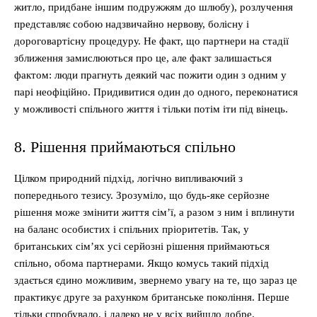
житло, придбане іншим подружжям до шлюбу), розлучення
представляє собою надзвичайно нервову, болісну і
дороговартісну процедуру. Не факт, що партнери на стадії
зближення замислюються про це, але факт залишається
фактом: люди прагнуть деякий час пожити один з одним у
парі неофіційно. Придивитися один до одного, переконатися
у можливості спільного життя і тільки потім іти під вінець.
8. Рішення приймаються спільно
Цілком природний підхід, логічно випливаючий з
попереднього тезису. Зрозуміло, що будь-яке серйозне
рішення може змінити життя сім’ї, а разом з ним і вплинути
на баланс особистих і спільних пріоритетів. Так, у
британських сім’ях усі серйозні рішення приймаються
спільно, обома партнерами. Якщо комусь такий підхід
здається єдино можливим, звернемо увагу на те, що зараз це
практикує друге за рахунком британське покоління. Перше
тільки спробувало, і далеко не у всіх вийшло добре.