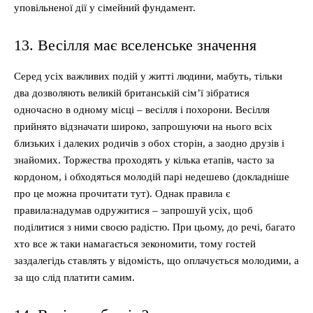
уповільненої дії у сімейний фундамент.
13. Весілля має вселенське значення
Серед усіх важливих подій у житті людини, мабуть, тільки
два дозволяють великій британській сім’ї зібратися
одночасно в одному місці – весілля і похорони. Весілля
прийнято відзначати широко, запрошуючи на нього всіх
близьких і далеких родичів з обох сторін, а заодно друзів і
знайомих. Торжества проходять у кілька етапів, часто за
кордоном, і обходяться молодій парі недешево (докладніше
про це можна прочитати тут). Однак правила є
правила:надумав одружитися – запрошуй усіх, щоб
поділитися з ними своєю радістю. При цьому, до речі, багато
хто все ж таки намагається зекономити, тому гостей
заздалегідь ставлять у відомість, що оплачується молодими, а
за що слід платити самим.