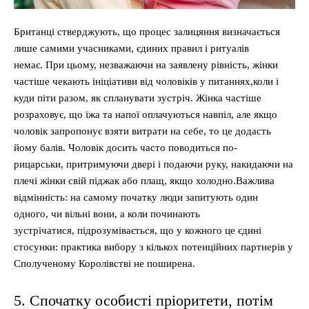
Британці стверджують, що процес залицяння визначається
лише самими учасниками, єдиних правил і ритуалів
немає. При цьому, незважаючи на заявлену рівність, жінки
частіше чекають ініціативи від чоловіків у питаннях,коли і
куди піти разом, як спланувати зустріч. Жінка частіше
розраховує, що їжа та напої оплачуються навпіл, але якщо
чоловік запропонує взяти витрати на себе, то це додасть
йому балів. Чоловік досить часто поводиться по-
рицарськи, притримуючи двері і подаючи руку, накидаючи на
плечі жінки свій піджак або плащ, якщо холодно.Важлива
відмінність: на самому початку люди запитують один
одного, чи вільні вони, а коли починають
зустрічатися, підрозумівається, що у кожного це єдині
стосунки: практика вибору з кількох потенційних партнерів у
Сполученому Королівстві не поширена.
5. Спочатку особисті пріоритети, потім