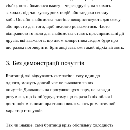
сім’ю, познайомилися вживу – через друзів, на якихось
заходах, під час культурних подій або завдяки своєму
хобі. Онлайн-знайомства частіше використовують для сексу
або просто для того, щоб недовго розважитися. Часто
відправною точкою для знайомства стають цілеспрямовані дії
друзів, які вважають, що двом конкретним людям буде про
що разом поговорити. Британці загалом такий підхід вітають.
3. Без демонстрації почуттів
Британці, які відчувають симпатію і тягу один до
одного, можуть довгий час не виявляти явних
почуттів.Дивлячись на прогулюющуся пару, не завжди
розумієш, що їх об’єднує, тому що вирази їхніх облич і
дистанція між ними практично виключають романтичний
характер стосунків.
Так чи інакше, самі британці крізь обопільну холодність