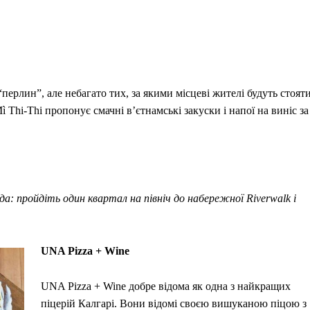
перлин”, але небагато тих, за якими місцеві жителі будуть стоят
ì Thi-Thi пропонує смачні в’єтнамські закуски і напої на виніс за
а: пройдіть один квартал на північ до набережної Riverwalk і
UNA Pizza + Wine
UNA Pizza + Wine добре відома як одна з найкращих
піцерій Калгарі. Вони відомі своєю вишуканою піцою з