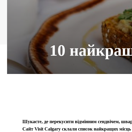
10 найкращ
Шукаєте, де перекусити відмінним сендвічем, шва
Сайт Visit Calgary склали список найкращих місць 