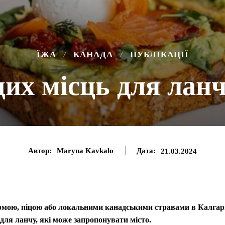
ЇЖА
КАНАДА
ПУБЛІКАЦІЇ
их місць для ланч
Автор:
Maryna Kavkalo
Дата:
21.03.2024
рмою, піцою або локальними канадськими стравами в Калгар
для ланчу, які може запропонувати місто.