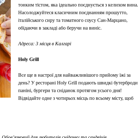
тонким тістом, яка ідеально поєднується з келихом вина
Насолоджуйтеся класичним поєднанням прошутто,
італійського сиру та томатного соусу Сан-Марцано,
обідаючи в закладі або беручи на виніс.
Адреса: 3 місця в Калгарі
Holy Grill
Все ще в настрої для найважливішого прийому їжі за
день? У ресторані Holy Grill подають швидкі бутерброди
паніні, бургери та сніданок протягом усього дня!
Відвідайте одне з чотирьох місць по всьому місту, щоб
 Обов’язковий для любителів сніданку та сендвічів.