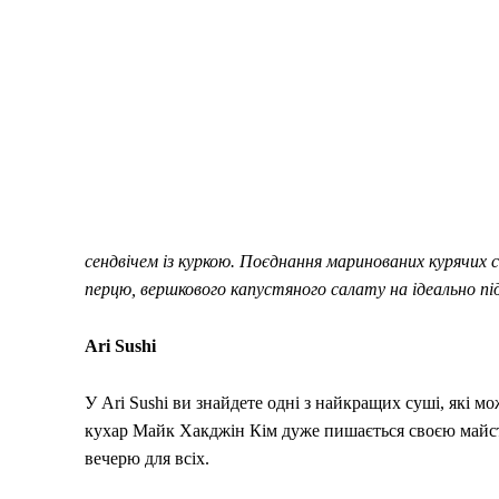
сендвічем із куркою. Поєднання маринованих курячих
перцю, вершкового капустяного салату на ідеально п
Ari Sushi
У Ari Sushi ви знайдете одні з найкращих суші, які м
кухар Майк Хакджін Кім дуже пишається своєю майсте
вечерю для всіх.