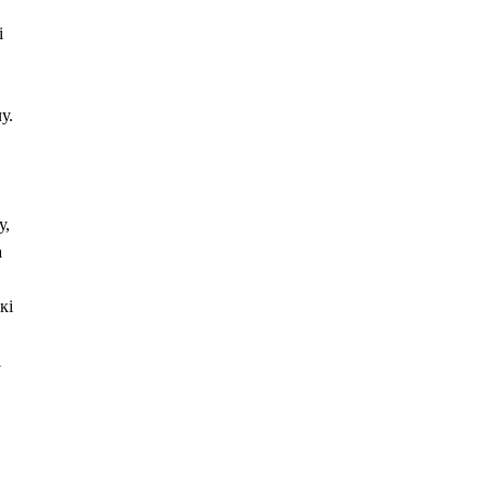
і
у.
у,
а
кі
і