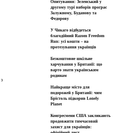
Опитування: Зеленський у
.
другому турі виборів програє
Залужному, Буданову та
Федорову
У Чикаго відбудеться
благодійний Razom Freedom
Run: усі кошти – на
протезування українців
Безкоштовне шкільне
харчування у Британії: що
варто знати українським
родинам
 з
Найкраще місто для
подорожей у Британії: чим
Брістоль підкорив Lonely
Planet
Конгресмени США закликають
продовжити тимчасовий
захист для українців:
офіційний лист