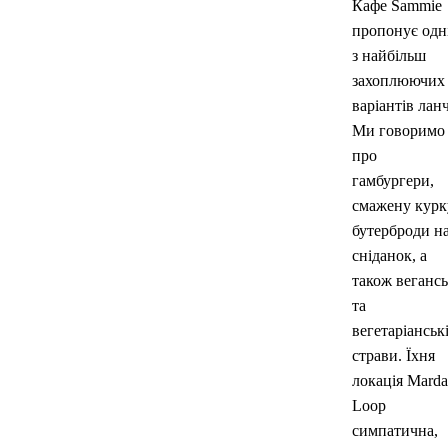
Кафе Sammie
пропонує одн
з найбільш
захоплюючих
варіантів ланч
Ми говоримо
про
гамбургери,
смажену курк
бутерброди н
сніданок, а
також вегансь
та
вегетаріанськ
страви. Їхня
локація Marda
Loop
симпатична,