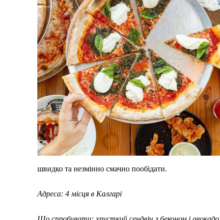
швидко та незмінно смачно пообідати.
Адреса: 4 місця в Калгарі
Що спробувати: хрусткий сендвіч з беконом і авокадо.