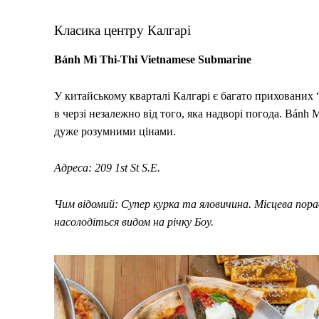
Класика центру Калгарі
Bánh Mì Thi-Thi Vietnamese Submarine
У китайському кварталі Калгарі є багато прихованих “
в черзі незалежно від того, яка надворі погода. Bánh M
дуже розумними цінами.
Адреса: 209 1st St S.E.
Чим відомий: Супер курка та яловичина. Місцева порад
насолодіться видом на річку Боу.