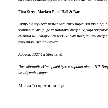
First Street Market: Food Hall & Bar
Якщо ви шукаєте кілька місцевих варіантів їжі в одному
кулінарне місце, де талановиті місцеві кухарі збираю
смачної їжі. Завдяки еклектичному поєднанню місцеви
рішенням, яке приймете.
Адреса: 1327 1st Street S.W.
Чим відомий: «Насправді дуже хороша піца», HI5 Bur
незабутніх страв.
Міські “секретні” місця