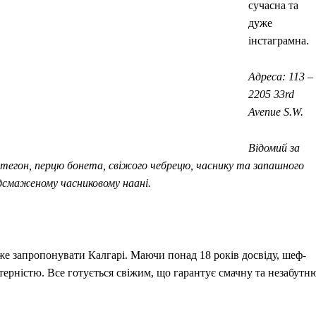
сучасна та
дуже
інстаграмна.
Адреса: 113 –
2205 33rd
Avenue S.W.
Відомий за
 стегон, перцю бонета, свіжого чебрецю, часнику та запашного
ідсмаженому часниковому наані.
оже запропонувати Калгарі. Маючи понад 18 років досвіду, шеф-
рністю. Все готується свіжим, що гарантує смачну та незабутн